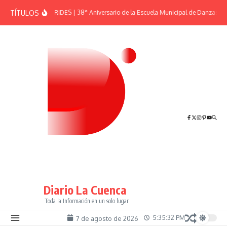
Saltar al contenido
TÍTULOS
EFEMÉRIDES | 38° Aniversario de la Escuela Municipal de Danzas “El
Diario La Cuenca
Toda la Información en un solo lugar
5:35:33 PM
7 de agosto de 2026