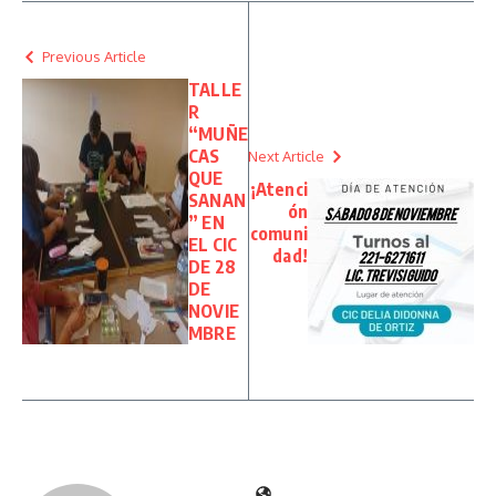
Previous Article
TALLE
R
“MUÑE
CAS
Next Article
QUE
¡Atenci
SANAN
ón
” EN
comuni
EL CIC
dad!
DE 28
DE
NOVIE
MBRE