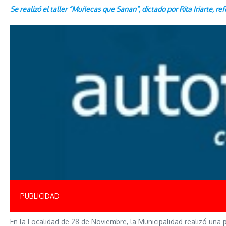
Se realizó el taller “Muñecas que Sanan”, dictado por Rita Iriarte, re
PUBLICIDAD
En la Localidad de 28 de Noviembre, la Municipalidad realizó una 