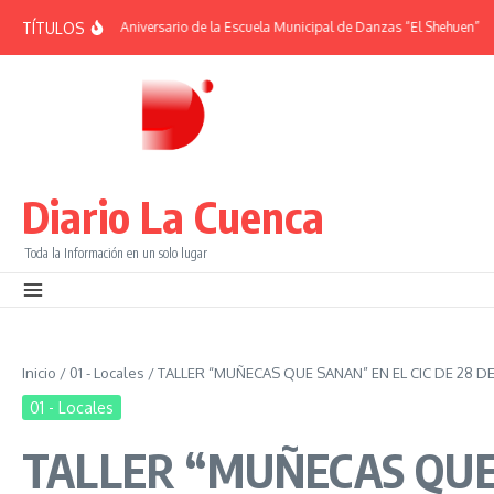
Saltar al contenido
TÍTULOS
ÉRIDES | 38° Aniversario de la Escuela Municipal de Danzas “El Shehuen”
¡Vi
Diario La Cuenca
Toda la Información en un solo lugar
Inicio
/
01 - Locales
/
TALLER “MUÑECAS QUE SANAN” EN EL CIC DE 28 D
01 - Locales
TALLER “MUÑECAS QUE 