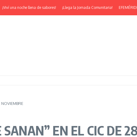
ví una noche llena de sabores!
¡Llega la Jornada Comunitaria!
EFEMÉRIDES | ¡F
E NOVIEMBRE
SANAN” EN EL CIC DE 2