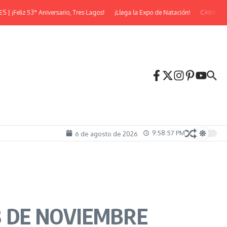
eliz 53° Aniversario, Tres Lagos!
¡Llega la Expo de Natación!
CAMINATA N
9:58:58 PM
6 de agosto de 2026
8 DE NOVIEMBRE