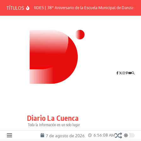
Saltar al contenido
TÍTULOS
EFEMÉRIDES | 38° Aniversario de la Escuela Municipal de Danzas “El
Diario La Cuenca
Toda la Información en un solo lugar
6:56:08 AM
7 de agosto de 2026