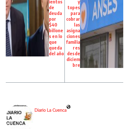
ientos
y
de
topes
deuda
para
por
cobrar
$40
las
billone
asigna
s en lo
ciones
que
familia
queda
res
del año
desde
diciem
bre
Diario La Cuenca