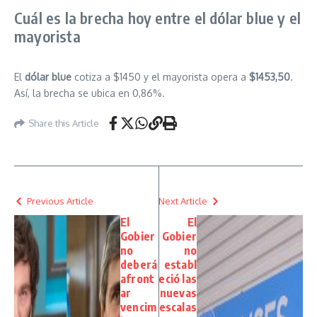
Cuál es la brecha hoy entre el dólar blue y el
mayorista
El
dólar blue
cotiza a $1450 y el mayorista opera a
$1453,50
.
Así, la brecha se ubica en 0,86%.
Share this Article
Previous Article
Next Article
El
El
Gobier
Gobier
no
no
deberá
establ
afront
eció las
ar
nuevas
vencim
escalas