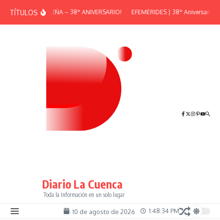
Saltar al contenido
TÍTULOS
¡GRAN PEÑA – 38° ANIVERSARIO!
EFEMÉRIDES | 38° Aniversario de 
Diario La Cuenca
Toda la Información en un solo lugar
1:48:35 PM
10 de agosto de 2026