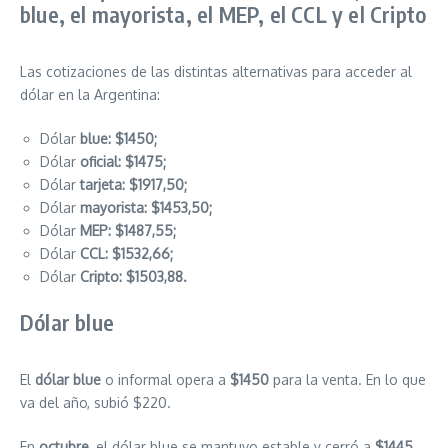
blue, el mayorista, el MEP, el CCL y el Cripto
Las cotizaciones de las distintas alternativas para acceder al
dólar en la Argentina:
Dólar
blue: $1450;
Dólar
oficial: $1475;
Dólar
tarjeta: $1917,50;
Dólar
mayorista: $1453,50;
Dólar
MEP: $1487,55;
Dólar
CCL: $1532,66;
Dólar
Cripto: $1503,88.
Dólar blue
El
dólar blue
o informal opera a
$1450
para la venta. En lo que
va del año, subió $220.
En
octubre
, el dólar blue se mantuvo estable y cerró a
$1445
.