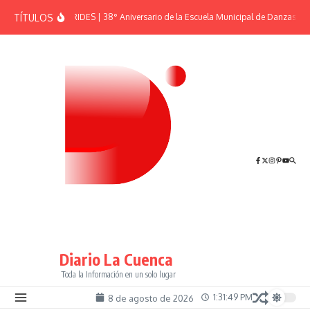
Saltar al contenido
TÍTULOS
EFEMÉRIDES | 38° Aniversario de la Escuela Municipal de Danzas “El 
Diario La Cuenca
Toda la Información en un solo lugar
1:31:49 PM
8 de agosto de 2026