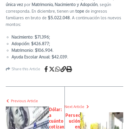
única vez
por
Matrimonio, Nacimiento y Adopción
, según
corresponda. En diciembre, tienen un
tope
de ingresos
familiares en bruto de
$5.022.048
. A continuación los nuevos
montos:
Nacimiento
:
$71.396;
Adopción
:
$426.877;
Matrimonio
:
$106.904
.
Ayuda Escolar Anual
:
$42.039
.
Share this Article
Previous Article
Next Article
Dólar:
a
Persec
cuánto
ución
cotizan
en