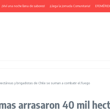
ví una noche llena de sabores!
¡Llega la Jornada Comunitaria!
EFEMÉRIDES | ¡F
hectáreas y brigadistas de Chile se suman a combatir el fuego
mas arrasaron 40 mil hect