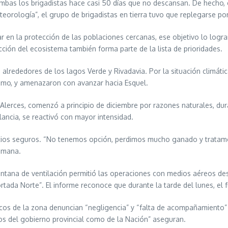
bas los brigadistas hace casi 50 días que no descansan. De hecho, 
orología”, el grupo de brigadistas en tierra tuvo que replegarse po
r en la protección de las poblaciones cercanas, ese objetivo lo logr
cción del ecosistema también forma parte de la lista de prioridades.
alrededores de los lagos Verde y Rivadavia. Por la situación climáti
ónimo, y amenazaron con avanzar hacia Esquel.
 Alerces, comenzó a principio de diciembre por razones naturales, dur
ilancia, se reactivó con mayor intensidad.
sitios seguros. “No tenemos opción, perdimos mucho ganado y trata
emana.
ventana de ventilación permitió las operaciones con medios aéreos 
tada Norte”. El informe reconoce que durante la tarde del lunes, el 
ísticos de la zona denuncian “negligencia” y “falta de acompañamient
ios del gobierno provincial como de la Nación” aseguran.