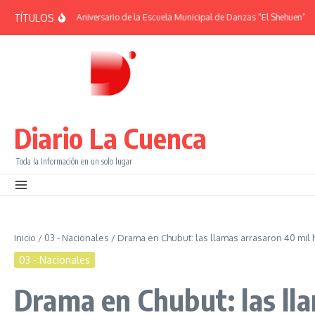
Saltar al contenido
TÍTULOS
ÉRIDES | 38° Aniversario de la Escuela Municipal de Danzas “El Shehuen”
¡Vi
Diario La Cuenca
Toda la Información en un solo lugar
Inicio
/
03 - Nacionales
/
Drama en Chubut: las llamas arrasaron 40 mil 
03 - Nacionales
Drama en Chubut: las lla