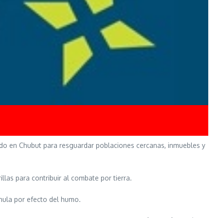
ando en Chubut para resguardar poblaciones cercanas, inmuebles y
llas para contribuir al combate por tierra.
 nula por efecto del humo.