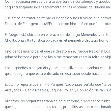
Con maquinaria pesada para la apertura de cortafuegos y autobom
seguir trabajando incansablemente en las ventanas de “buena mete
“Dejamos de tratar de frenar el incendio y nos tuvimos que enfoca
Federal de Emergencias (AFE), e hicieron hincapié en que “la prote
El fuego está ubicado en el brazo sur del Lago Menéndez y en los 
Cholila, una villa turística ubicada en el perímetro del lago hom
Uno de los incendios, el que se desató en el Parque Nacional Los
primera instancia pero por las altas temperaturas y la falta de vig
Los lugareños trabajan día y noche movilizando sus animales a 
quien aseguró que está enfocado en esa labor desde hace una s
El último reporte que emitió Parques Nacionales señala que “la 
Arrayanes – Bahía Rosales, Laguna Froilán y Población Neira – Por
Mientras los brigadistas trabajan en el terreno, empresarios tur
que siguen adelante con sus tareas proselitistas, tanto funcionar