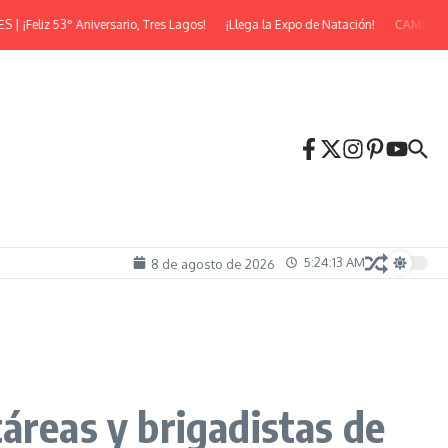
eliz 53° Aniversario, Tres Lagos!
¡Llega la Expo de Natación!
CAMINATA N
5:24:14 AM
8 de agosto de 2026
áreas y brigadistas de