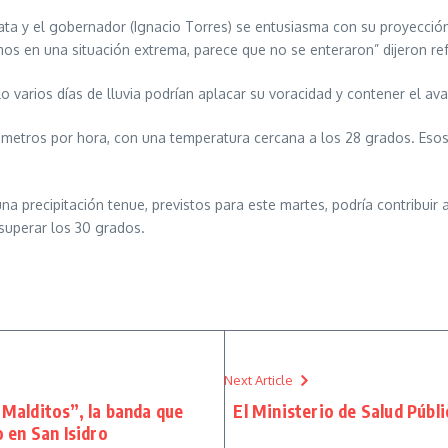
Plata y el gobernador (Ignacio Torres) se entusiasma con su proyecció
os en una situación extrema, parece que no se enteraron” dijeron refe
 varios días de lluvia podrían aplacar su voracidad y contener el ava
kilómetros por hora, con una temperatura cercana a los 28 grados. E
 precipitación tenue, previstos para este martes, podría contribuir 
superar los 30 grados.
Next Article
Malditos”, la banda que
El Ministerio de Salud Públ
 en San Isidro