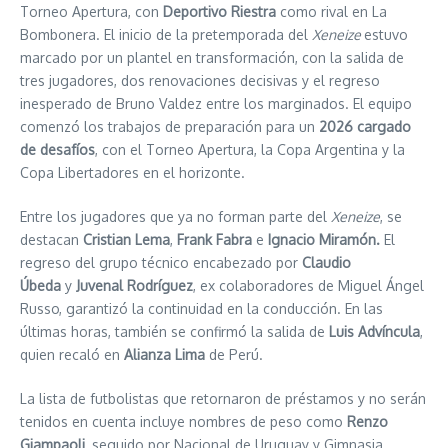
Torneo Apertura, con
Deportivo Riestra
como rival en La
Bombonera. El inicio de la pretemporada del
Xeneize
estuvo
marcado por un plantel en transformación, con la salida de
tres jugadores, dos renovaciones decisivas y el regreso
inesperado de Bruno Valdez entre los marginados. El equipo
comenzó los trabajos de preparación para un
2026 cargado
de desafíos
, con el Torneo Apertura, la Copa Argentina y la
Copa Libertadores en el horizonte.
Entre los jugadores que ya no forman parte del
Xeneize
, se
destacan
Cristian Lema
,
Frank Fabra
e
Ignacio Miramón.
El
regreso del grupo técnico encabezado por
Claudio
Úbeda
y
Juvenal Rodríguez
, ex colaboradores de Miguel Ángel
Russo, garantizó la continuidad en la conducción. En las
últimas horas, también se confirmó la salida de
Luis Advíncula
,
quien recaló en
Alianza Lima
de Perú.
La lista de futbolistas que retornaron de préstamos y no serán
tenidos en cuenta incluye nombres de peso como
Renzo
Giampaoli
, seguido por Nacional de Uruguay y Gimnasia,