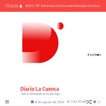
Saltar al contenido
TÍTULOS
EFEMÉRIDES | 38° Aniversario de la Escuela Municipal de Danzas “El
Diario La Cuenca
Toda la Información en un solo lugar
3:42:30 AM
8 de agosto de 2026