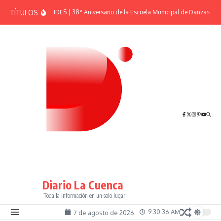
Saltar al contenido
TÍTULOS
EFEMÉRIDES | 38° Aniversario de la Escuela Municipal de Danzas “El 
Diario La Cuenca
Toda la Información en un solo lugar
9:30:36 AM
7 de agosto de 2026