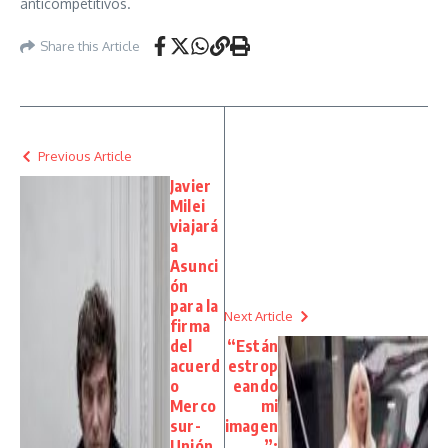
anticompetitivos.
Share this Article
Previous Article
Javier
Milei
viajará
a
Asunci
ón
para la
Next Article
firma
del
“Están
acuerd
estrop
o
eando
Merco
mi
sur-
imagen
Unión
”: