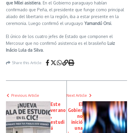
que Milei asistiera
. En el Gobierno paraguayo habían
confirmado que Peña, el presidente que funge como principal
aliado del libertario en la región, iba a estar presente en la
ceremonia. Luego confirmó el uruguayo
Yamandú Orsi
.
El único de los cuatro jefes de Estado que componen el
Mercosur que no confirmó asistencia es el brasileño
Luiz
Inácio Lula da Silva
.
Share this Article
Previous Article
Next Article
Este
El
verano
Gobier
,
no
estudi
inició
á
una