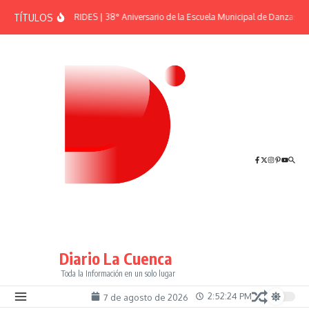
Saltar al contenido
TÍTULOS
EFEMÉRIDES | 38° Aniversario de la Escuela Municipal de Danzas “El
Diario La Cuenca
Toda la Información en un solo lugar
2:52:25 PM
7 de agosto de 2026