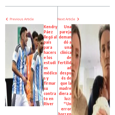
Previous Article
Next Article
Kendry
Una
Páez
pareja
llegó al
deman
país
dó a
para
una
hacers
clínica
e los
de
estudi
fertilid
os
ad
médico
despu
s y
és de
firmar
que la
su
madre
contra
diera a
to en
luz:
River
“Un
error
horren