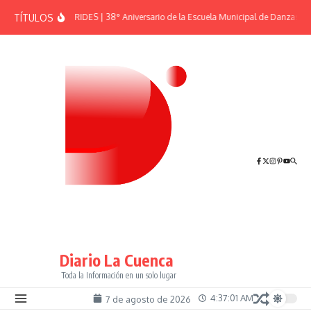
Saltar al contenido
TÍTULOS
EFEMÉRIDES | 38° Aniversario de la Escuela Municipal de Danzas “El
Diario La Cuenca
Toda la Información en un solo lugar
4:37:02 AM
7 de agosto de 2026