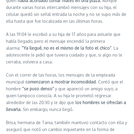
quien
había acordado tomar mates en una plaza.
Aunque
durante varias horas intercambió mensajes con su hija, el
celular quedó sin señal entrada la noche y no se supo más de
ella hasta que fue localizada en las últimas horas.
A las 19:04 le escribió a su hija de 17 años para avisarle que
había llegado, pero el mensaje encendió la primera
alarma:
“Ya llegué, no es el mismo de la foto el chico”
. La
adolescente le pidió que tuviera cuidado y que, si algo no le
cerraba, volviera a casa.
Con el correr de las horas, los mensajes de la empleada
municipal
comenzaron a mostrar incomodidad
. Contó que el
hombre
“se puso denso”
y que apareció un amigo suyo, a
quien tampoco conocía. A su hija le prometió regresar
alrededor de las 20:30 y le dijo que
los hombres se ofrecían a
llevarla.
Sin embargo, nunca llegó.
Brisa, hermana de Tania, también mantuvo contacto con ella y
aseguró que notó un cambio inquietante en la forma de