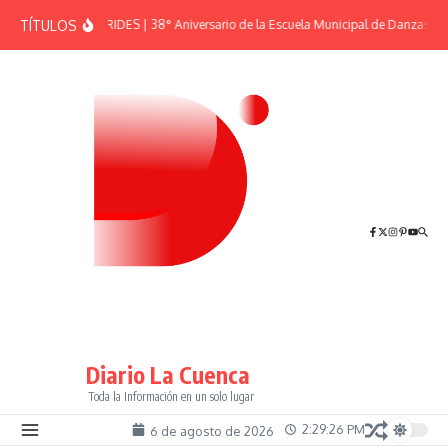
Saltar al contenido
TÍTULOS
EFEMÉRIDES | 38° Aniversario de la Escuela Municipal de Danzas “El
Diario La Cuenca
Toda la Información en un solo lugar
2:29:26 PM
6 de agosto de 2026