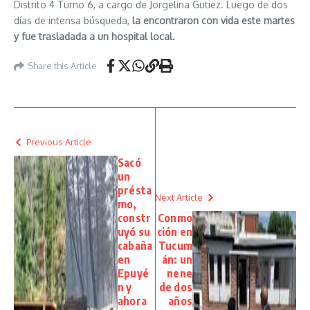
Distrito 4 Turno 6, a cargo de Jorgelina Gutiez. Luego de dos
días de intensa búsqueda,
la encontraron con vida este martes
y fue trasladada a un hospital local.
Share this Article
Previous Article
Sacó
un
présta
Next Article
mo,
constr
Conmo
uyó su
ción en
cabaña
Tucum
en
án: un
Epuyé
nene
n y
de dos
ahora
años