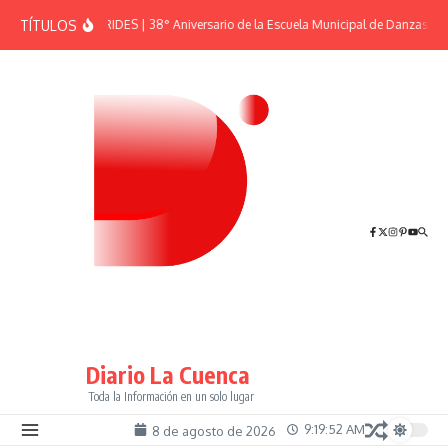
Saltar al contenido
TÍTULOS
EFEMÉRIDES | 38° Aniversario de la Escuela Municipal de Danzas “El
Diario La Cuenca
Toda la Información en un solo lugar
9:19:52 AM
8 de agosto de 2026