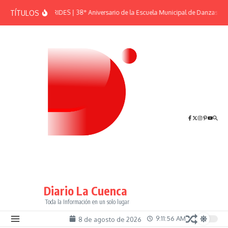
Saltar al contenido
TÍTULOS
EFEMÉRIDES | 38° Aniversario de la Escuela Municipal de Danzas “El
Diario La Cuenca
Toda la Información en un solo lugar
9:11:56 AM
8 de agosto de 2026