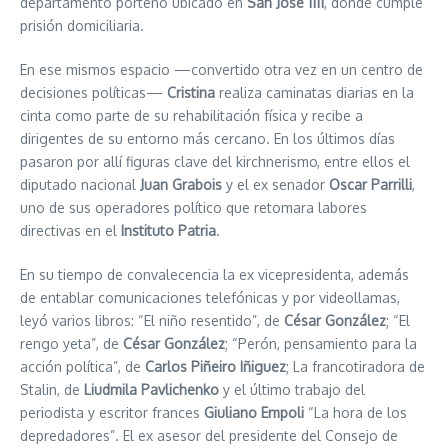
departamento porteño ubicado en
San José 1111
, donde cumple
prisión domiciliaria.
En ese mismos espacio —convertido otra vez en un centro de
decisiones políticas—
Cristina
realiza caminatas diarias en la
cinta como parte de su rehabilitación física y recibe a
dirigentes de su entorno más cercano. En los últimos días
pasaron por allí figuras clave del kirchnerismo, entre ellos el
diputado nacional
Juan Grabois
y el ex senador
Oscar Parrilli
,
uno de sus operadores político que retomara labores
directivas en el
Instituto Patria
.
En su tiempo de convalecencia la ex vicepresidenta, además
de entablar comunicaciones telefónicas y por videollamas,
leyó varios libros: “El niño resentido”, de
César González
; “El
rengo yeta”, de
César González
; “Perón, pensamiento para la
acción política”, de
Carlos Piñeiro Iñiguez
; La francotiradora de
Stalin, de
Liudmila Pavlichenko
y el último trabajo del
periodista y escritor frances
Giuliano Empoli
“La hora de los
depredadores”. El ex asesor del presidente del Consejo de