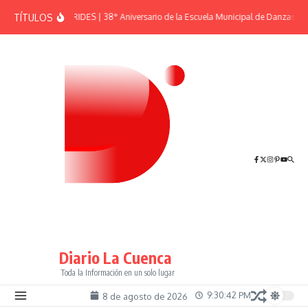
Saltar al contenido
TÍTULOS
EFEMÉRIDES | 38° Aniversario de la Escuela Municipal de Danzas “El
Diario La Cuenca
Toda la Información en un solo lugar
9:30:42 PM
8 de agosto de 2026