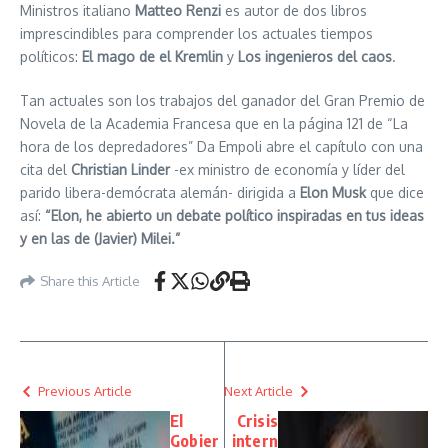
Ministros italiano
Matteo Renzi
es autor de dos libros
imprescindibles para comprender los actuales tiempos
políticos:
El mago de el Kremlin
y
Los ingenieros del caos
.
Tan actuales son los trabajos del ganador del Gran Premio de
Novela de la Academia Francesa que en la página 121 de “La
hora de los depredadores” Da Empoli abre el capítulo con una
cita del
Christian Linder
-ex ministro de economía y líder del
parido libera-demócrata alemán- dirigida a
Elon Musk
que dice
así:
“Elon, he abierto un debate político inspiradas en tus ideas
y en las de (Javier) Milei.”
Share this Article
Previous Article
Next Article
El
Crisis
Gobier
intern