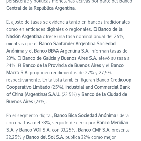
persistente y políticas monetarias activas por parte del
Banco
Central de la República Argentina
.
El ajuste de tasas se evidencia tanto en bancos tradicionales
como en entidades digitales o regionales.
El Banco de la
Nación Argentina
ofrece una tasa nominal anual del 26%,
mientras que el
Banco Santander Argentina Sociedad
Anónima
y el
Banco BBVA Argentina S.A.
informan tasas de
23%. El
Banco de Galicia y Buenos Aires S.A.
elevó su tasa a
24%. El
Banco de la Provincia de Buenos Aires
y el
Banco
Macro S.A.
proponen rendimientos de 27% y 27,5%
respectivamente. En la lista también figuran
Banco Credicoop
Cooperativo Limitado
(25%),
Industrial and Commercial Bank
of China (Argentina) S.A.U.
(23,5%) y
Banco de la Ciudad de
Buenos Aires
(23%).
En el segmento digital,
Banco Bica Sociedad Anónima
lidera
con una tasa del 33%, seguido de cerca por
Banco Meridian
S.A.
y
Banco VOII S.A.
con 33,25%.
Banco CMF S.A.
presenta
32,25% y
Banco del Sol S.A.
publica 32% como mejor