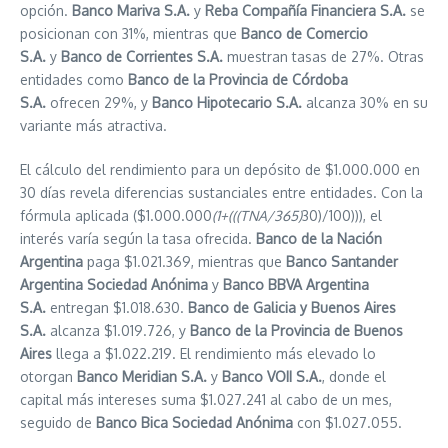
opción.
Banco Mariva S.A.
y
Reba Compañía Financiera S.A.
se
posicionan con 31%, mientras que
Banco de Comercio
S.A.
y
Banco de Corrientes S.A.
muestran tasas de 27%. Otras
entidades como
Banco de la Provincia de Córdoba
S.A.
ofrecen 29%, y
Banco Hipotecario S.A.
alcanza 30% en su
variante más atractiva.
El cálculo del rendimiento para un depósito de $1.000.000 en
30 días revela diferencias sustanciales entre entidades. Con la
fórmula aplicada ($1.000.000
(1+(((TNA/365)
30)/100))), el
interés varía según la tasa ofrecida.
Banco de la Nación
Argentina
paga $1.021.369, mientras que
Banco Santander
Argentina Sociedad Anónima
y
Banco BBVA Argentina
S.A.
entregan $1.018.630.
Banco de Galicia y Buenos Aires
S.A.
alcanza $1.019.726, y
Banco de la Provincia de Buenos
Aires
llega a $1.022.219. El rendimiento más elevado lo
otorgan
Banco Meridian S.A.
y
Banco VOII S.A.
, donde el
capital más intereses suma $1.027.241 al cabo de un mes,
seguido de
Banco Bica Sociedad Anónima
con $1.027.055.