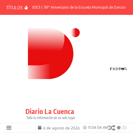
Saltar al contenido
TÍTULOS
EFEMÉRIDES | 38° Aniversario de la Escuela Municipal de Danzas “El 
Diario La Cuenca
Toda la Información en un solo lugar
11:04:04 AM
6 de agosto de 2026