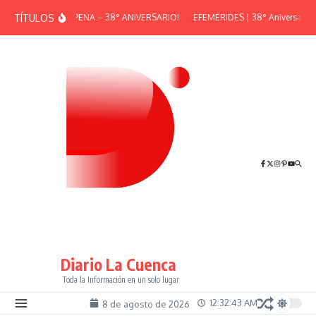
Saltar al contenido
TÍTULOS
¡GRAN PEÑA – 38° ANIVERSARIO!
EFEMÉRIDES | 38° Aniversario d
Diario La Cuenca
Toda la Información en un solo lugar
12:32:43 AM
8 de agosto de 2026