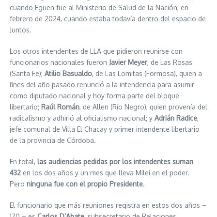
cuando Eguen fue al Ministerio de Salud de la Nación, en
febrero de 2024, cuando estaba todavía dentro del espacio de
Juntos.
Los otros intendentes de LLA que pidieron reunirse con
funcionarios nacionales fueron
Javier Meyer
, de Las Rosas
(Santa Fe);
Atilio Basualdo
, de Las Lomitas (Formosa), quien a
fines del año pasado renunció a la intendencia para asumir
como diputado nacional y hoy forma parte del bloque
libertario;
Raúl Román
, de Allen (Río Negro), quien provenía del
radicalismo y adhirió al oficialismo nacional; y
Adrián Radice
,
jefe comunal de Villa El Chacay y primer intendente libertario
de la provincia de Córdoba.
En total,
las audiencias pedidas por los intendentes suman
432
en los dos años y un mes que lleva Milei en el poder.
Pero
ninguna fue con el propio Presidente
.
El funcionario que más reuniones registra en estos dos años –
170 – es
Carlos D’Abate
, subsecretario de Relaciones