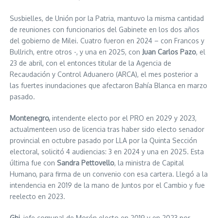
Susbielles, de Unión por la Patria, mantuvo la misma cantidad
de reuniones con funcionarios del Gabinete en los dos años
del gobierno de Milei. Cuatro fueron en 2024 – con Francos y
Bullrich, entre otros -, y una en 2025, con
Juan Carlos Pazo
, el
23 de abril, con el entonces titular de la Agencia de
Recaudación y Control Aduanero (ARCA), el mes posterior a
las fuertes inundaciones que afectaron Bahía Blanca en marzo
pasado.
Montenegro,
intendente electo por el PRO en 2029 y 2023,
actualmenteen uso de licencia tras haber sido electo senador
provincial en octubre pasado por LLA por la Quinta Sección
electoral, solicitó 4 audiencias: 3 en 2024 y una en 2025. Esta
última fue con
Sandra Pettovello
, la ministra de Capital
Humano, para firma de un convenio con esa cartera. Llegó a la
intendencia en 2019 de la mano de Juntos por el Cambio y fue
reelecto en 2023.
Ghi
, jefe comunal de Morón electo en 2019 y en 2023 por