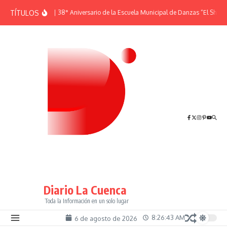
Saltar al contenido
TÍTULOS
EFEMÉRIDES | 38° Aniversario de la Escuela Municipal de Danzas “El Shehue
Diario La Cuenca
Toda la Información en un solo lugar
8:26:43 AM
6 de agosto de 2026