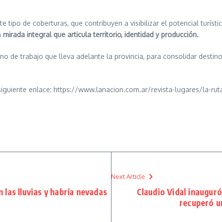
.
ipo de coberturas, que contribuyen a visibilizar el potencial turístic
a
mirada integral que articula territorio, identidad y producción.
o de trabajo que lleva adelante la provincia, para consolidar destin
guiente enlace: https://www.lanacion.com.ar/revista-lugares/la-ruta
Next Article
 las lluvias y habría nevadas
Claudio Vidal inaugur
recuperó u