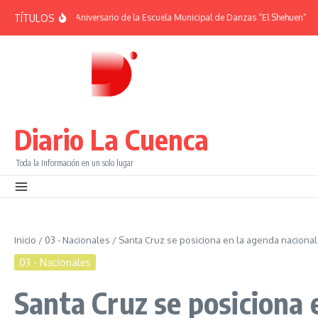
Saltar al contenido
TÍTULOS
MÉRIDES | 38° Aniversario de la Escuela Municipal de Danzas “El Shehuen”
¡Vi
Diario La Cuenca
Toda la Información en un solo lugar
Inicio
/
03 - Nacionales
/
Santa Cruz se posiciona en la agenda nacional:
03 - Nacionales
Santa Cruz se posiciona 