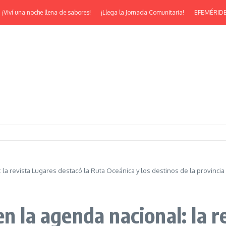
ví una noche llena de sabores!
¡Llega la Jornada Comunitaria!
EFEMÉRIDES | ¡F
 la revista Lugares destacó la Ruta Oceánica y los destinos de la provincia
en la agenda nacional: la r