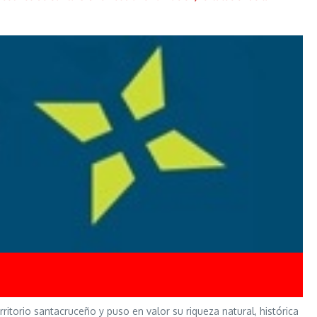
ritorio santacruceño y puso en valor su riqueza natural, histórica