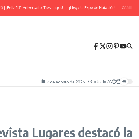
eliz 53° Aniversario, Tres Lagos!
¡Llega la Expo de Natación!
CAMINATA 
6:52:17 AM
7 de agosto de 2026
evista Lugares destacó la