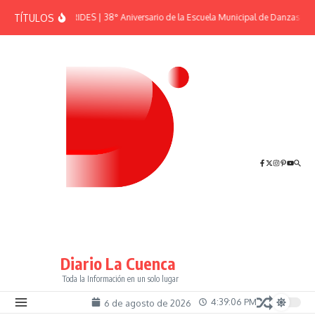
Saltar al contenido
TÍTULOS
EFEMÉRIDES | 38° Aniversario de la Escuela Municipal de Danzas “El 
Diario La Cuenca
Toda la Información en un solo lugar
4:39:06 PM
6 de agosto de 2026