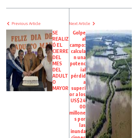
Previous Article
Next Article
SE
Golpe
REALIZ
al
Ó EL
campo:
CIERRE
calcula
DEL
n una
MES
potenc
DEL
ial
ADULT
pérdid
O
a
MAYOR
superi
or a los
US$24
00
millone
s por
las
inunda
ciones