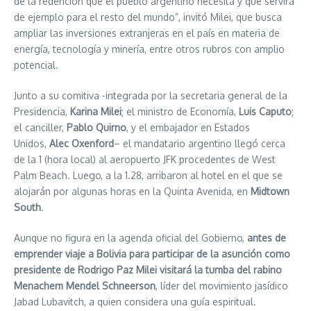
de la redención que el pueblo argentino necesita y que servirá
de ejemplo para el resto del mundo”, invitó Milei, que busca
ampliar las inversiones extranjeras en el país en materia de
energía, tecnología y minería, entre otros rubros con amplio
potencial.
Junto a su comitiva -integrada por la secretaria general de la
Presidencia,
Karina Milei
; el ministro de Economía,
Luis Caputo
;
el canciller,
Pablo Quirno
, y el embajador en Estados
Unidos,
Alec Oxenford
– el mandatario argentino llegó cerca
de la 1 (hora local) al aeropuerto JFK procedentes de West
Palm Beach. Luego, a la 1.28, arribaron al hotel en el que se
alojarán por algunas horas en la Quinta Avenida, en
Midtown
South
.
Aunque no figura en la agenda oficial del Gobierno,
antes de
emprender viaje a Bolivia para participar de la asunción como
presidente de Rodrigo Paz Milei visitará la tumba del rabino
Menachem Mendel Schneerson
, líder del movimiento jasídico
Jabad Lubavitch, a quien considera una guía espiritual.