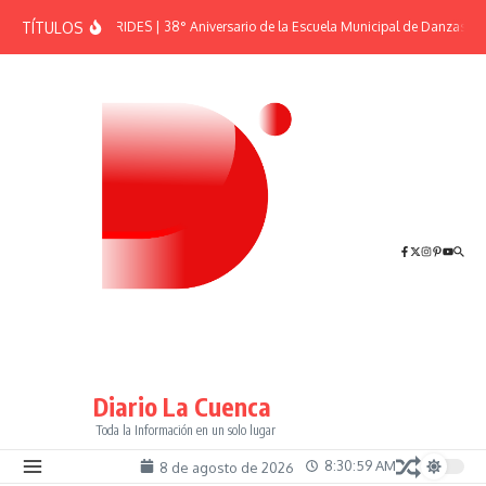
Saltar al contenido
TÍTULOS
EFEMÉRIDES | 38° Aniversario de la Escuela Municipal de Danzas “El
Diario La Cuenca
Toda la Información en un solo lugar
8:30:59 AM
8 de agosto de 2026