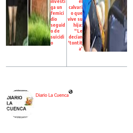
investi
el
ga un
calvari
femici
o que
dio
vive su
seguid
hija:
o de
“Le
suicidi
decían
o
‘tontit
a’
Diario La Cuenca