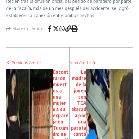
Recién tras la difusión oficial del pedido de paradero por parte
de la fiscalía, más de un mes después del accidente, se logró
establecer la conexión entre ambos hechos.
Share this Article
Previous Article
Next Article
Encont
La
raron
madre
muert
de la
os a
joven
una
con
mujer
TEA
y a su
atacad
expare
a por
ja en
una
Tucum
patota
án: se
contó