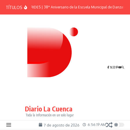
Saltar al contenido
TÍTULOS
EFEMÉRIDES | 38° Aniversario de la Escuela Municipal de Danzas “El
Diario La Cuenca
Toda la Información en un solo lugar
6:56:19 AM
7 de agosto de 2026