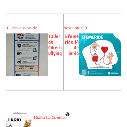
Previous Article
Next Article
Taller
Efemé
de
ride 14
Ciberb
de
ullying
junio
Diario La Cuenca