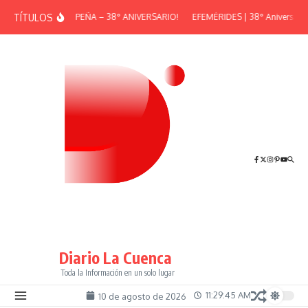
Saltar al contenido
TÍTULOS
¡GRAN PEÑA – 38° ANIVERSARIO!
EFEMÉRIDES | 38° Aniversario 
Diario La Cuenca
Toda la Información en un solo lugar
11:29:46 AM
10 de agosto de 2026