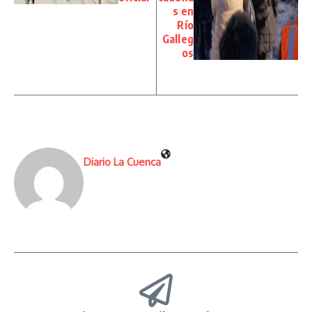
s en
Río
Galleg
os
Diario La Cuenca