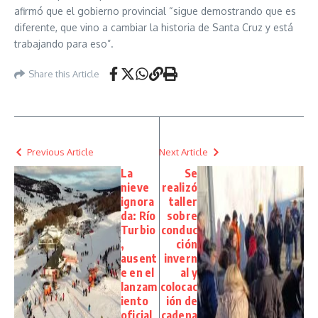
afirmó que el gobierno provincial “sigue demostrando que es
diferente, que vino a cambiar la historia de Santa Cruz y está
trabajando para eso”.
Share this Article
Previous Article
Next Article
La
Se
nieve
realizó
ignora
taller
da: Río
sobre
Turbio
conduc
,
ción
ausent
invern
e en el
al y
lanzam
colocac
iento
ión de
oficial
cadena