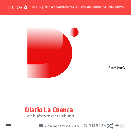
Saltar al contenido
TÍTULOS
EFEMÉRIDES | 38° Aniversario de la Escuela Municipal de Danzas “El
Diario La Cuenca
Toda la Información en un solo lugar
5:13:54 PM
7 de agosto de 2026