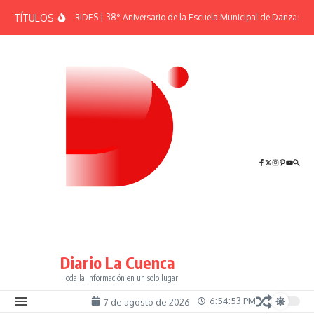
Saltar al contenido
TÍTULOS
EFEMÉRIDES | 38° Aniversario de la Escuela Municipal de Danzas “El
Diario La Cuenca
Toda la Información en un solo lugar
6:54:53 PM
7 de agosto de 2026