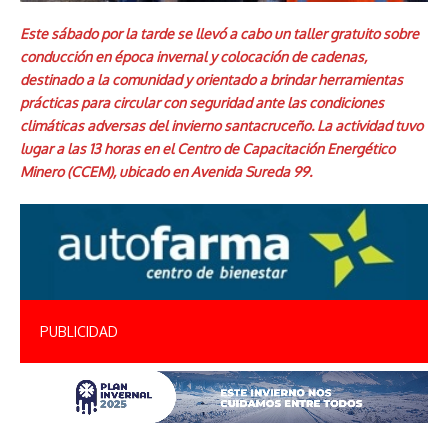
Este sábado por la tarde se llevó a cabo un taller gratuito sobre
conducción en época invernal y colocación de cadenas,
destinado a la comunidad y orientado a brindar herramientas
prácticas para circular con seguridad ante las condiciones
climáticas adversas del invierno santacruceño. La actividad tuvo
lugar a las 13 horas en el Centro de Capacitación Energético
Minero (CCEM), ubicado en Avenida Sureda 99.
PUBLICIDAD