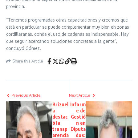
provincia.
“Tenemos programadas otras capacitaciones y creemos que
está en particular se puede complementar muy bien en zonas
cordilleranas, donde el uso de cadenas es indispensable. Hay
que seguir acercando soluciones concretas a la gente”,
concluyó Gómez.
Share this Article
Previous Article
Next Article
Brizuel
Inform
a
e de
destac
Gestió
ó la
n en
transp
Diputa
arencia
dos: