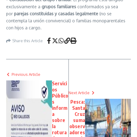
exclusivamente a
grupos familiares
conformados ya sea
por
parejas constituidas y casadas
legalmente
(no se
contempla la unión convivencial) o familias monoparentales
con hijos a cargo.
Share this Article
Previous Article
Servici
os
Next Article
Público
s
Pesca:
inform
Santa
a
Cruz
sobre
suma
la
observ
rotura
adores