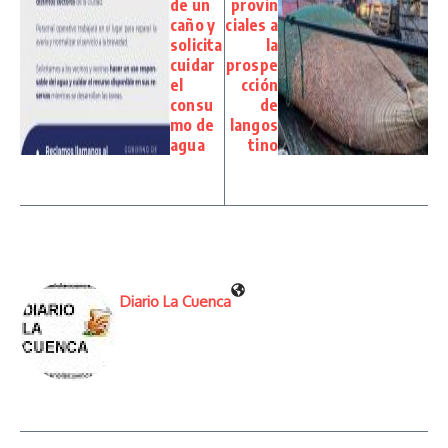
de un
provin
caño y
ciales a
solicita
la
cuidar
prospe
el
cción
consu
de
mo de
langos
agua
tino
Diario La Cuenca