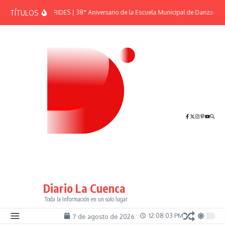
Saltar al contenido
TÍTULOS
EFEMÉRIDES | 38° Aniversario de la Escuela Municipal de Danzas “El
Diario La Cuenca
Toda la Información en un solo lugar
12:08:04 PM
7 de agosto de 2026