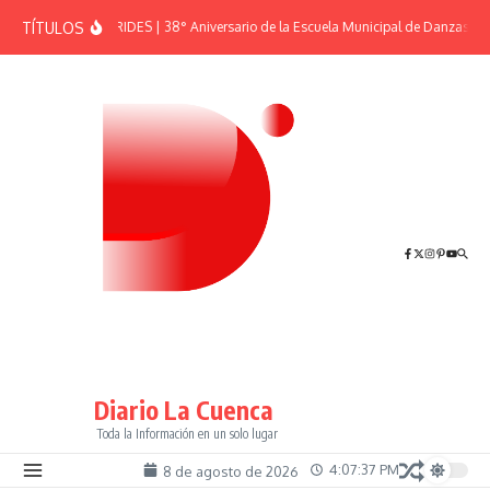
Saltar al contenido
TÍTULOS
EFEMÉRIDES | 38° Aniversario de la Escuela Municipal de Danzas “El
Diario La Cuenca
Toda la Información en un solo lugar
4:07:37 PM
8 de agosto de 2026