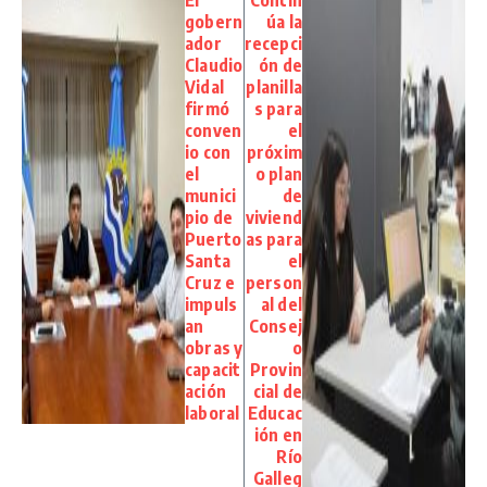
gobern
úa la
ador
recepci
Claudio
ón de
Vidal
planilla
firmó
s para
conven
el
io con
próxim
el
o plan
munici
de
pio de
viviend
Puerto
as para
Santa
el
Cruz e
person
impuls
al del
an
Consej
obras y
o
capacit
Provin
ación
cial de
laboral
Educac
ión en
Río
Galleg