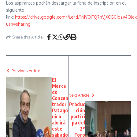
Los aspirantes podrán descargar la ficha de inscripción en el
siguiente
link:
https://drive.google.com/file/d/1n1VOiFQ7hVjXCG0JozV4Ol
usp=sharing
Share this Article
Previous Article
El
Merca
do
Next Article
Concen
trador
Produc
Patagó
ción
nico
partici
abrirá
pa del
este
2°
sábado
Foro