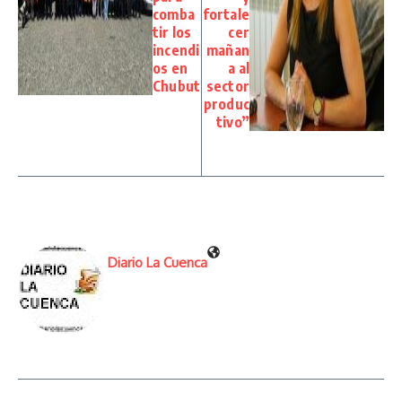
comba
fortale
tir los
cer
incendi
mañan
os en
a al
Chubut
sector
produc
tivo”
Diario La Cuenca