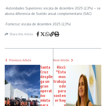
-Autoridades Superiores: escala de diciembre 2025 (2,3%) – se
abona diferencia de Sueldo anual complementario (SAC)
-Fomicruz: escala de diciembre 2025 (2,3%)
Share this Article
Previous Article
Next Article
Santa
Ricci:
Cruz
“Esta
desplie
mos
ga un
trabaja
gran
ndo
operat
para
ivo
sosten
mixto
er hoy
para
y