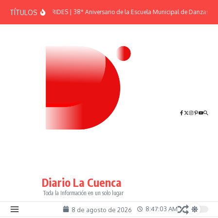
Saltar al contenido
TÍTULOS
EFEMÉRIDES | 38° Aniversario de la Escuela Municipal de Danzas “El
Diario La Cuenca
Toda la Información en un solo lugar
8:47:04 AM
8 de agosto de 2026