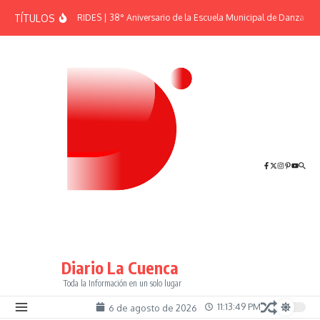
Saltar al contenido
TÍTULOS
EFEMÉRIDES | 38° Aniversario de la Escuela Municipal de Danzas “El
Diario La Cuenca
Toda la Información en un solo lugar
11:13:50 PM
6 de agosto de 2026