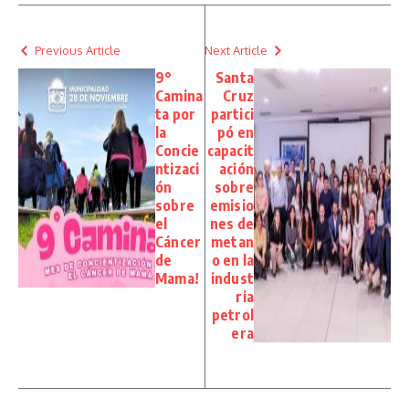
Previous Article
Next Article
9°
Santa
Camina
Cruz
ta por
partici
la
pó en
Concie
capacit
ntizaci
ación
ón
sobre
sobre
emisio
el
nes de
Cáncer
metan
de
o en la
Mama!
indust
ria
petrol
era