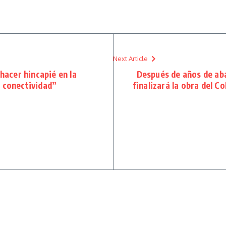
Next Article
hacer hincapié en la
Después de años de aba
a conectividad”
finalizará la obra del C