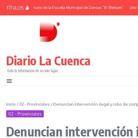
Saltar al contenido
TÍTULOS
 | 38° Aniversario de la Escuela Municipal de Danzas “El Shehuen”
¡Viví una 
Diario La Cuenca
Toda la Información en un solo lugar
Inicio
/
02 - Provinciales
/
Denuncian intervención ilegal y robo de com
02 - Provinciales
Denuncian intervención i