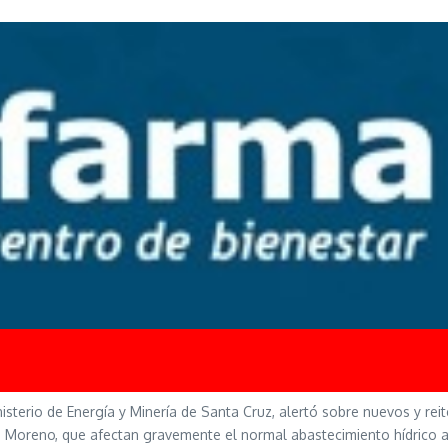
isterio de Energía y Minería de Santa Cruz, alertó sobre nuevos y rei
o Moreno, que afectan gravemente el normal abastecimiento hídrico a