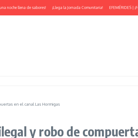
noche llena de sabores!
¡Llega la Jornada Comunitaria!
EFEMÉRIDES | ¡Feliz 53
puertas en el canal Las Hormigas
legal y robo de compuerta