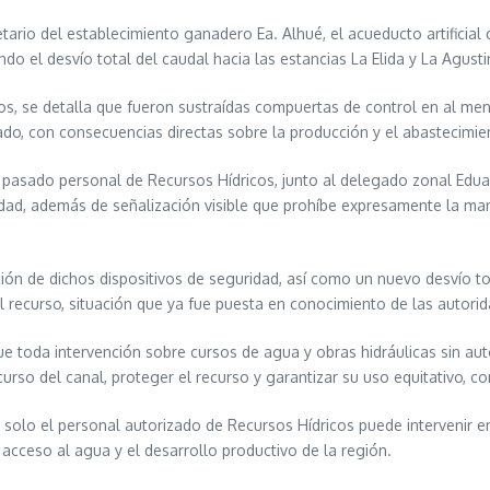
tario del establecimiento ganadero Ea. Alhué, el acueducto artificial
o el desvío total del caudal hacia las estancias La Elida y La Agusti
cos, se detalla que fueron sustraídas compuertas de control en al me
tado, con consecuencias directas sobre la producción y el abastecimie
 pasado personal de Recursos Hídricos, junto al delegado zonal Edua
ad, además de señalización visible que prohíbe expresamente la ma
ción de dichos dispositivos de seguridad, así como un nuevo desvío to
el recurso, situación que ya fue puesta en conocimiento de las autori
 toda intervención sobre cursos de agua y obras hidráulicas sin auto
curso del canal, proteger el recurso y garantizar su uso equitativo, c
e solo el personal autorizado de Recursos Hídricos puede intervenir e
acceso al agua y el desarrollo productivo de la región.