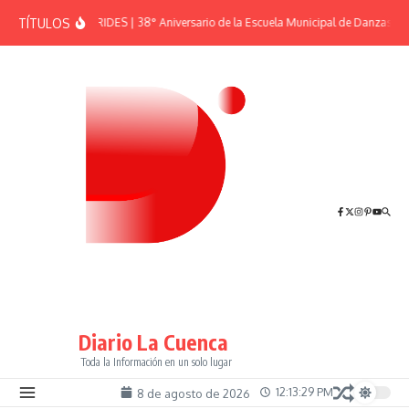
Saltar al contenido
TÍTULOS
EFEMÉRIDES | 38° Aniversario de la Escuela Municipal de Danzas “El
Diario La Cuenca
Toda la Información en un solo lugar
12:13:29 PM
8 de agosto de 2026