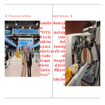
Previous Article
Next Article
Gambo
Avanza
a:
la
“FITU
instala
R es la
ción
vidrier
del
a para
tomóg
mostra
rafo en
r todo
el
lo que
Hospit
tiene
al José
Santa
Albert
Cruz”
o
Sánche
z