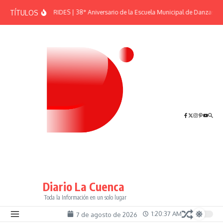
Saltar al contenido
TÍTULOS
EFEMÉRIDES | 38° Aniversario de la Escuela Municipal de Danzas “El
Diario La Cuenca
Toda la Información en un solo lugar
1:20:38 AM
7 de agosto de 2026