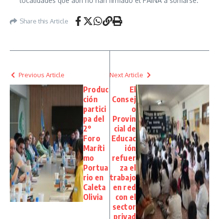
localidades que aún no han firmado el PAINA a sumarse.
Share this Article
Previous Article
Next Article
Produc
El
ción
Consej
partici
o
pa del
Provin
2°
cial de
Foro
Educac
Maríti
ión
mo
refuer
Portua
za el
rio en
trabajo
Caleta
en red
Olivia
con el
sector
privad