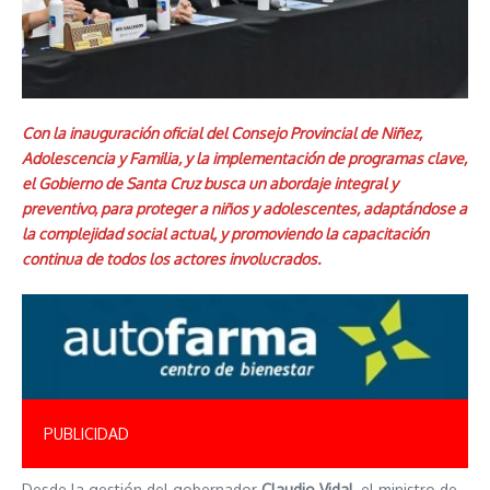
Con la inauguración oficial del Consejo Provincial de Niñez,
Adolescencia y Familia, y la implementación de programas clave,
el Gobierno de Santa Cruz busca un abordaje integral y
preventivo, para proteger a niños y adolescentes, adaptándose a
la complejidad social actual, y promoviendo la capacitación
continua de todos los actores involucrados.
PUBLICIDAD
Desde la gestión del gobernador
Claudio Vidal
, el ministro de