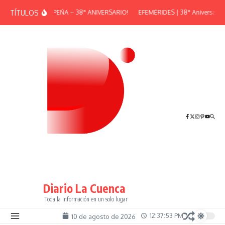
Saltar al contenido
TÍTULOS
¡GRAN PEÑA – 38° ANIVERSARIO!
EFEMÉRIDES | 38° Aniversario d
Diario La Cuenca
Toda la Información en un solo lugar
12:37:53 PM
10 de agosto de 2026