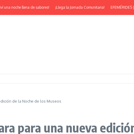
oche llena de sabores!
¡Llega la Jornada Comunitaria!
EFEMÉRIDES | ¡Feliz 53°
edición de la Noche de los Museos
ra para una nueva edición