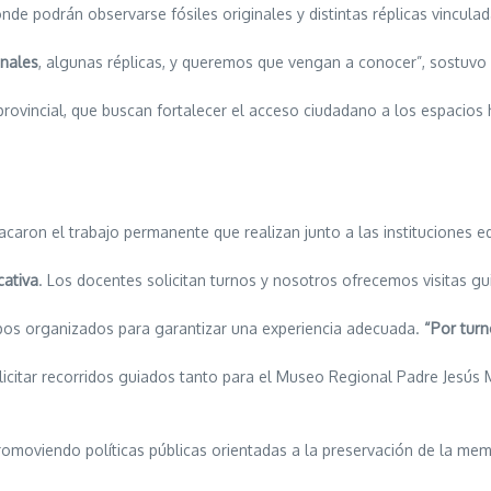
nde podrán observarse fósiles originales y distintas réplicas vinculada
inales
, algunas réplicas, y queremos que vengan a conocer”, sostuvo C
rovincial, que buscan fortalecer el acceso ciudadano a los espacios h
caron el trabajo permanente que realizan junto a las instituciones ed
cativa
. Los docentes solicitan turnos y nosotros ofrecemos visitas gu
upos organizados para garantizar una experiencia adecuada.
“Por turn
olicitar recorridos guiados tanto para el Museo Regional Padre Jesú
moviendo políticas públicas orientadas a la preservación de la memori