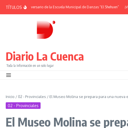
Saltar al contenido
TÍTULOS
| 38° Aniversario de la Escuela Municipal de Danzas “El Shehuen”
¡Viví una n
Diario La Cuenca
Toda la Información en un solo lugar
Inicio
/
02 - Provinciales
/
El Museo Molina se prepara para una nueva 
02 - Provinciales
El Museo Molina se prepa