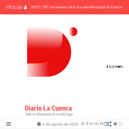
Saltar al contenido
TÍTULOS
EFEMÉRIDES | 38° Aniversario de la Escuela Municipal de Danzas “El 
Diario La Cuenca
Toda la Información en un solo lugar
8:55:42 PM
6 de agosto de 2026