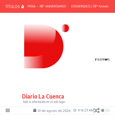
Saltar al contenido
TÍTULOS
¡GRAN PEÑA – 38° ANIVERSARIO!
EFEMÉRIDES | 38° Aniversario d
Diario La Cuenca
Toda la Información en un solo lugar
11:16:23 AM
10 de agosto de 2026