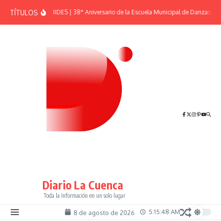
Saltar al contenido
TÍTULOS
EFEMÉRIDES | 38° Aniversario de la Escuela Municipal de Danzas “El 
Diario La Cuenca
Toda la Información en un solo lugar
5:15:48 AM
8 de agosto de 2026