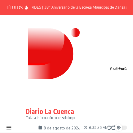
Saltar al contenido
TÍTULOS
EFEMÉRIDES | 38° Aniversario de la Escuela Municipal de Danzas “El
Diario La Cuenca
Toda la Información en un solo lugar
8:35:26 AM
8 de agosto de 2026