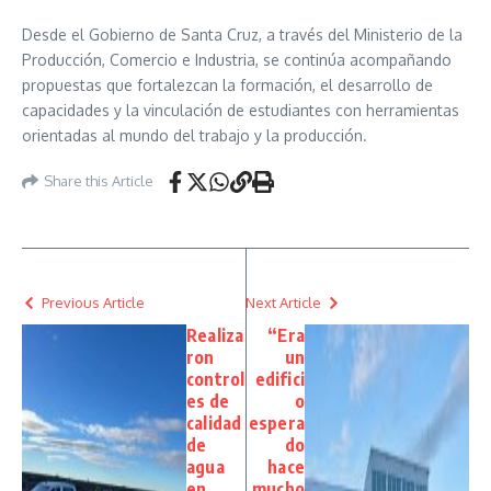
Desde el Gobierno de Santa Cruz, a través del Ministerio de la
Producción, Comercio e Industria, se continúa acompañando
propuestas que fortalezcan la formación, el desarrollo de
capacidades y la vinculación de estudiantes con herramientas
orientadas al mundo del trabajo y la producción.
Share this Article
Previous Article
Next Article
Realiza
“Era
ron
un
control
edifici
es de
o
calidad
espera
de
do
agua
hace
en
mucho