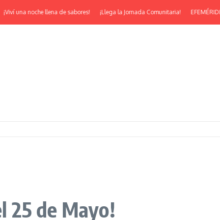
ví una noche llena de sabores!
¡Llega la Jornada Comunitaria!
EFEMÉRIDES | ¡F
el 25 de Mayo!