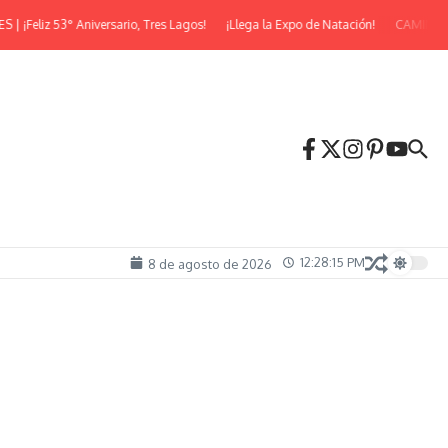
eliz 53° Aniversario, Tres Lagos!
¡Llega la Expo de Natación!
CAMINATA N
12:28:16 PM
8 de agosto de 2026