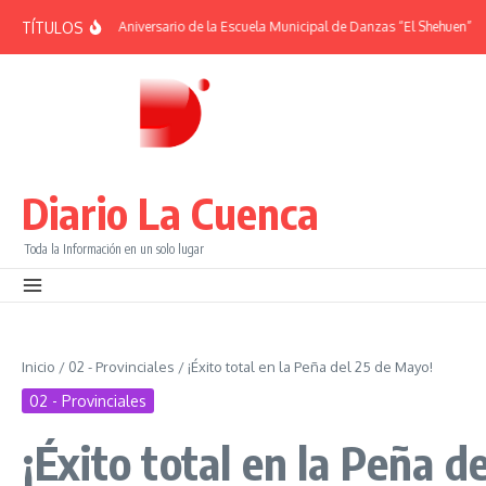
Saltar al contenido
TÍTULOS
MÉRIDES | 38° Aniversario de la Escuela Municipal de Danzas “El Shehuen”
¡Vi
Diario La Cuenca
Toda la Información en un solo lugar
Inicio
/
02 - Provinciales
/
¡Éxito total en la Peña del 25 de Mayo!
02 - Provinciales
¡Éxito total en la Peña d