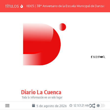
Saltar al contenido
TÍTULOS
EFEMÉRIDES | 38° Aniversario de la Escuela Municipal de Danzas “El 
Diario La Cuenca
Toda la Información en un solo lugar
12:53:21 AM
5 de agosto de 2026