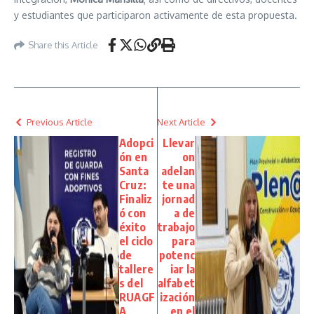
y estudiantes que participaron activamente de esta propuesta.
Share this Article
Previous Article
Next Article
Adopci
Llevar
ón en
on
Santa
adelan
Cruz:
te una
Finaliz
jornad
ó con
a de
éxito
trabajo
el ciclo
para
de
potenc
tallere
iar la
s del
alfabet
RUAGF
ización
A
en el