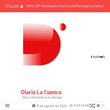
Saltar al contenido
TÍTULOS
EFEMÉRIDES | 38° Aniversario de la Escuela Municipal de Danzas “El S
Diario La Cuenca
Toda la Información en un solo lugar
11:45:15 AM
8 de agosto de 2026