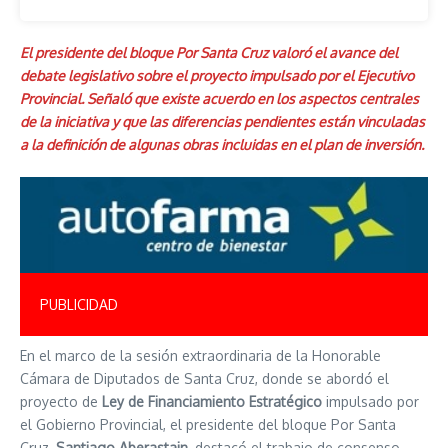
El presidente del bloque Por Santa Cruz valoró el avance del
debate legislativo sobre el proyecto impulsado por el Ejecutivo
Provincial. Señaló que existe acuerdo en los aspectos centrales
de la iniciativa y que las diferencias pendientes están vinculadas
a la definición de algunas obras incluidas en el plan de inversión.
PUBLICIDAD
En el marco de la sesión extraordinaria de la Honorable
Cámara de Diputados de Santa Cruz, donde se abordó el
proyecto de
Ley de Financiamiento Estratégico
impulsado por
el Gobierno Provincial, el presidente del bloque Por Santa
Cruz,
Santiago Aberastain
, destacó el trabajo de consenso