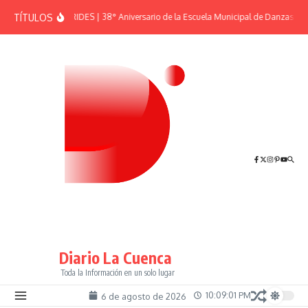
Saltar al contenido
TÍTULOS
EFEMÉRIDES | 38° Aniversario de la Escuela Municipal de Danzas “El
Diario La Cuenca
Toda la Información en un solo lugar
10:09:01 PM
6 de agosto de 2026