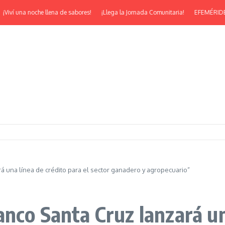
ví una noche llena de sabores!
¡Llega la Jornada Comunitaria!
EFEMÉRIDES | ¡F
á una línea de crédito para el sector ganadero y agropecuario”
nco Santa Cruz lanzará un