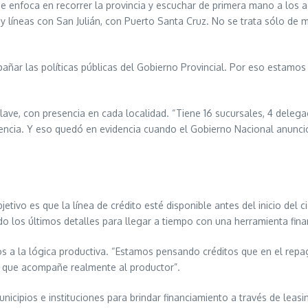
se enfoca en recorrer la provincia y escuchar de primera mano a los
 líneas con San Julián, con Puerto Santa Cruz. No se trata sólo de mi
pañar las políticas públicas del Gobierno Provincial. Por eso estam
clave, con presencia en cada localidad. “Tiene 16 sucursales, 4 deleg
esencia. Y eso quedó en evidencia cuando el Gobierno Nacional anunci
jetivo es que la línea de crédito esté disponible antes del inicio del
 los últimos detalles para llegar a tiempo con una herramienta fina
os a la lógica productiva. “Estamos pensando créditos que en el rep
ca que acompañe realmente al productor”.
cipios e instituciones para brindar financiamiento a través de leasin