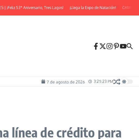
eliz 53° Aniversario, Tres Lagos!
¡Llega la Expo de Natación!
CAMINATA N
3:25:24 PM
7 de agosto de 2026
a línea de crédito para