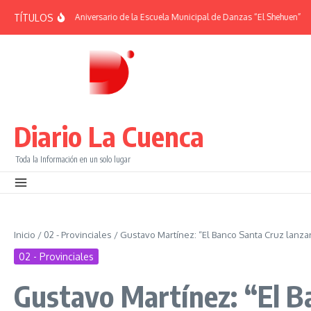
Saltar al contenido
TÍTULOS
ÉRIDES | 38° Aniversario de la Escuela Municipal de Danzas “El Shehuen”
¡Vi
Diario La Cuenca
Toda la Información en un solo lugar
Inicio
/
02 - Provinciales
/
Gustavo Martínez: “El Banco Santa Cruz lanzar
02 - Provinciales
Gustavo Martínez: “El Ba