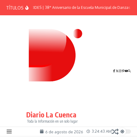
Saltar al contenido
TÍTULOS
EFEMÉRIDES | 38° Aniversario de la Escuela Municipal de Danzas “El 
Diario La Cuenca
Toda la Información en un solo lugar
3:24:44 AM
6 de agosto de 2026