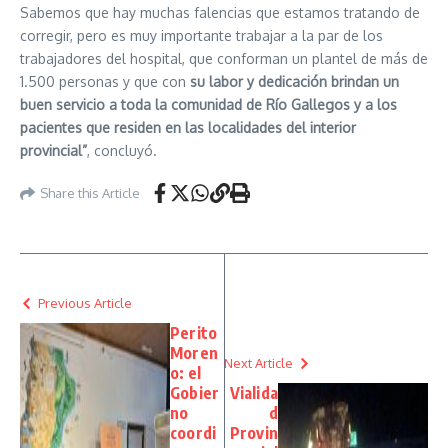
Sabemos que hay muchas falencias que estamos tratando de
corregir, pero es muy importante trabajar a la par de los
trabajadores del hospital, que conforman un plantel de más de
1.500 personas y que con
su labor y dedicación brindan un
buen servicio a toda la comunidad de Río Gallegos y a los
pacientes que residen en las localidades del interior
provincial”
, concluyó.
Share this Article
Previous Article
Perito
Moren
Next Article
o: el
Gobier
Vialida
no
d
coordi
Provin