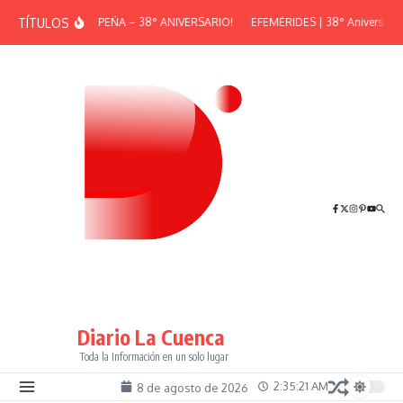
Saltar al contenido
TÍTULOS
¡GRAN PEÑA – 38° ANIVERSARIO!
EFEMÉRIDES | 38° Aniversario 
Diario La Cuenca
Toda la Información en un solo lugar
2:35:22 AM
8 de agosto de 2026