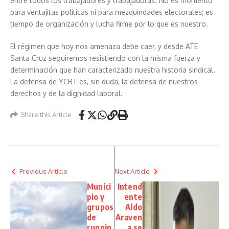
entre todos los trabajadores y trabajadoras. No es momento
para ventajitas políticas ni para mezquindades electorales; es
tiempo de organización y lucha firme por lo que es nuestro.
El régimen que hoy nos amenaza debe caer, y desde ATE
Santa Cruz seguiremos resistiendo con la misma fuerza y
determinación que han caracterizado nuestra historia sindical.
La defensa de YCRT es, sin duda, la defensa de nuestros
derechos y de la dignidad laboral.
Share this Article
Previous Article
Next Article
Munici
Intend
pio y
ente
grupos
Aldo
de
Araven
runnin
a se