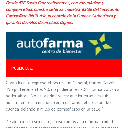
Desde ATE Santa Cruz reafirmamos, con voz unánime y
comprometida, nuestra defensa inquebrantable del Yacimiento
Carbonífero Río Turbio, el corazón de la Cuenca Carbonífera y
garantía de miles de empleos dignos.
PUBLICIDAD
Como bien lo expreso el Secretario General, Carlos Garzón:
“No pudieron en los 90, no pudieron en 2018, ¡tampoco van a
poder ahora! No es la primera vez que intentan destruir
nuestra empresa ni que quieren quitarnos el corazón de la
cuenca, dejando a miles de compañeros en la calle.”
Desde nuestro sindicato, convocamos a la máxima unidad