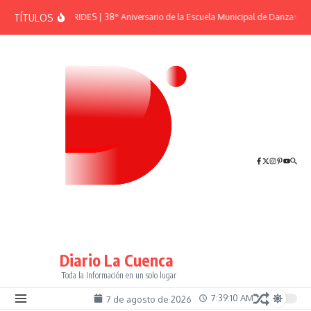
Saltar al contenido
TÍTULOS
EFEMÉRIDES | 38° Aniversario de la Escuela Municipal de Danzas “El
Diario La Cuenca
Toda la Información en un solo lugar
7:39:10 AM
7 de agosto de 2026