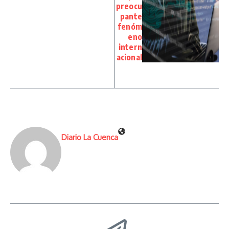
preocu
pante
fenóm
eno
intern
acional
Diario La Cuenca