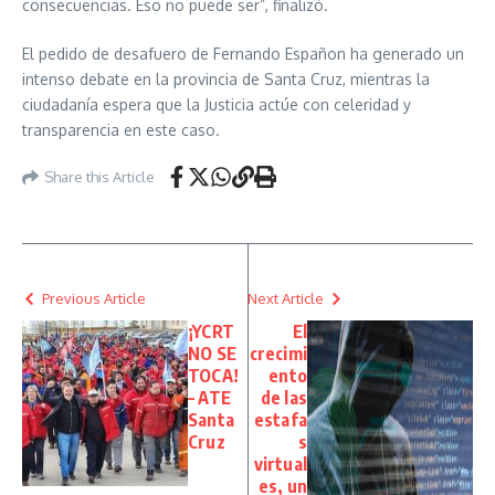
consecuencias. Eso no puede ser”, finalizó.
El pedido de desafuero de Fernando Españon ha generado un
intenso debate en la provincia de Santa Cruz, mientras la
ciudadanía espera que la Justicia actúe con celeridad y
transparencia en este caso.
Share this Article
Previous Article
Next Article
¡YCRT
El
NO SE
crecimi
TOCA!
ento
– ATE
de las
Santa
estafa
Cruz
s
virtual
es, un