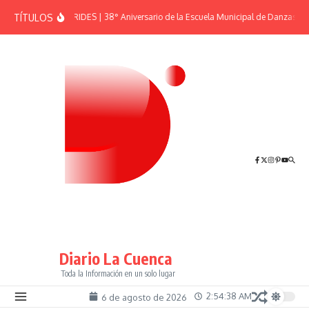
Saltar al contenido
TÍTULOS
EFEMÉRIDES | 38° Aniversario de la Escuela Municipal de Danzas “El
Diario La Cuenca
Toda la Información en un solo lugar
2:54:38 AM
6 de agosto de 2026