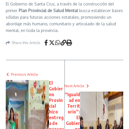
El Gobierno de Santa Cruz, a través de la construcción del
primer
Plan Provincial de Salud Mental
busca establecer bases
sólidas para futuras acciones estatales, promoviendo un
abordaje más humano, comunitario y articulado de la salud
mental, en toda la provincia.
Share this Article
Previous Article
El
Next Article
Gobier
no
“Iguald
Provin
ad en
cial
Territ
hizo
orio”:
entreg
El
a de
Gobier