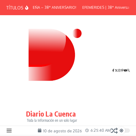
Saltar al contenido
TÍTULOS
¡GRAN PEÑA – 38° ANIVERSARIO!
EFEMÉRIDES | 38° Aniversario de
Diario La Cuenca
Toda la Información en un solo lugar
6:25:41 AM
10 de agosto de 2026