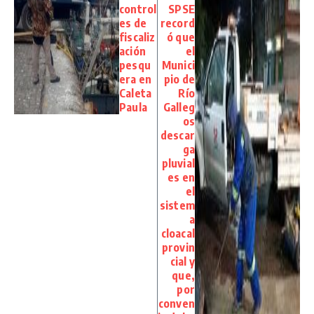
control
SPSE
es de
record
fiscaliz
ó que
ación
el
pesqu
Munici
era en
pio de
Caleta
Río
Paula
Galleg
os
descar
ga
pluvial
es en
el
sistem
a
cloacal
provin
cial y
que,
por
conven