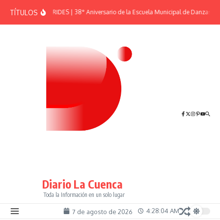
Saltar al contenido
TÍTULOS
EFEMÉRIDES | 38° Aniversario de la Escuela Municipal de Danzas “El
Diario La Cuenca
Toda la Información en un solo lugar
4:28:04 AM
7 de agosto de 2026