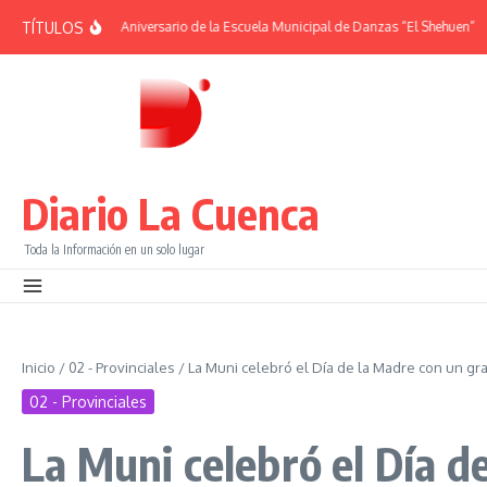
Saltar al contenido
TÍTULOS
DES | 38° Aniversario de la Escuela Municipal de Danzas “El Shehuen”
¡Viví u
Diario La Cuenca
Toda la Información en un solo lugar
Inicio
/
02 - Provinciales
/
La Muni celebró el Día de la Madre con un gr
02 - Provinciales
La Muni celebró el Día d