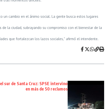
e tras momentos difíciles.
isto un cambio en el ánimo social. La gente busca estos lugares
os de la ciudad, subrayando su compromiso con el bienestar de la
ades que fortalezcan los lazos sociales,” afirmó el intendente.
el sur de Santa Cruz: SPSE intervino
en más de 50 reclamos