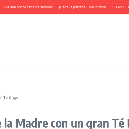
na noche llena de sabores!
¡Llega la Jornada Comunitaria!
EFEMÉRIDES | ¡Feliz
an Té Bingo
e la Madre con un gran Té