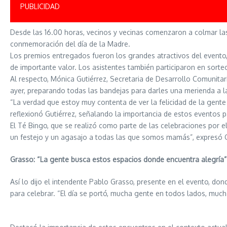
PUBLICIDAD
Desde las 16.00 horas, vecinos y vecinas comenzaron a colmar las
conmemoración del día de la Madre.
Los premios entregados fueron los grandes atractivos del evento
de importante valor. Los asistentes también participaron en sorte
Al respecto, Mónica Gutiérrez, Secretaria de Desarrollo Comunita
ayer, preparando todas las bandejas para darles una merienda a l
“La verdad que estoy muy contenta de ver la felicidad de la gente
reflexionó Gutiérrez, señalando la importancia de estos eventos par
El Té Bingo, que se realizó como parte de las celebraciones por e
un festejo y un agasajo a todas las que somos mamás”, expresó G
Grasso: “La gente busca estos espacios donde encuentra alegría”
Así lo dijo el intendente Pablo Grasso, presente en el evento, do
para celebrar. “El día se portó, mucha gente en todos lados, mucha