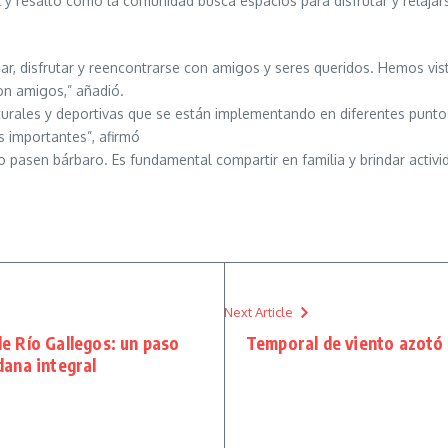
y resaltó cómo la comunidad busca espacios para disfrutar y relajars
cipar, disfrutar y reencontrarse con amigos y seres queridos. Hemos v
on amigos,” añadió.
ulturales y deportivas que se están implementando en diferentes punt
 importantes”, afirmó
o pasen bárbaro. Es fundamental compartir en familia y brindar activid
Next Article
e Río Gallegos: un paso
Temporal de viento azotó 
dana integral